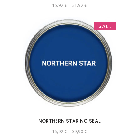
15,92
€
–
31,92
€
SALE
NORTHERN STAR NO SEAL
15,92
€
–
39,90
€