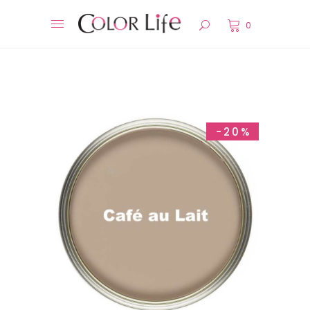
0
-20%