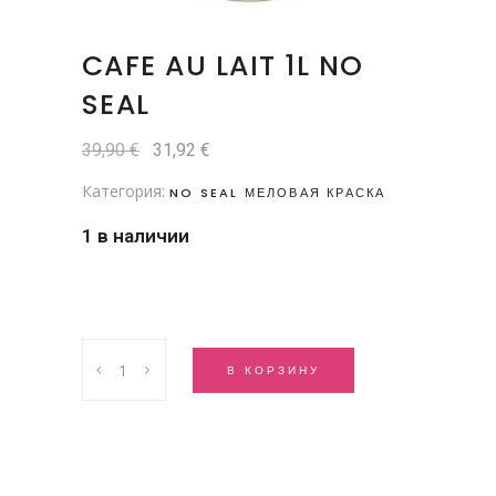
CAFE AU LAIT 1L NO
SEAL
Первоначальная
Текущая
39,90
€
31,92
€
цена
цена:
составляла
31,92 €.
Категория:
NO SEAL МЕЛОВАЯ КРАСКА
39,90 €.
1 в наличии
Cafe
В КОРЗИНУ
au
Lait
1l
NO
SEAL