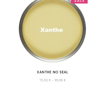
SALE
XANTHE NO SEAL
15,92
€
–
39,90
€