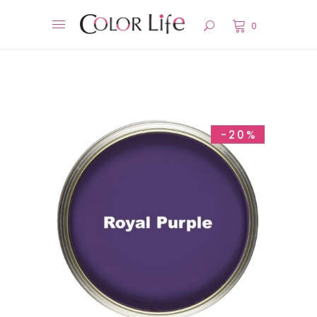
0
-20%