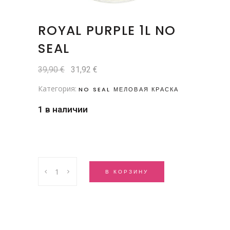
ROYAL PURPLE 1L NO
SEAL
Первоначальная
Текущая
39,90
€
31,92
€
цена
цена:
составляла
31,92 €.
Категория:
NO SEAL МЕЛОВАЯ КРАСКА
39,90 €.
1 в наличии
Royal
В КОРЗИНУ
Purple
1l
No
Seal
quantity