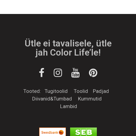
Ütle ei tavalisele, ütle
jah Color Life’le!
Tooted:
Tugitoolid
Toolid
Padjad
Diivanid&Tumbad
Kummutid
Lambid