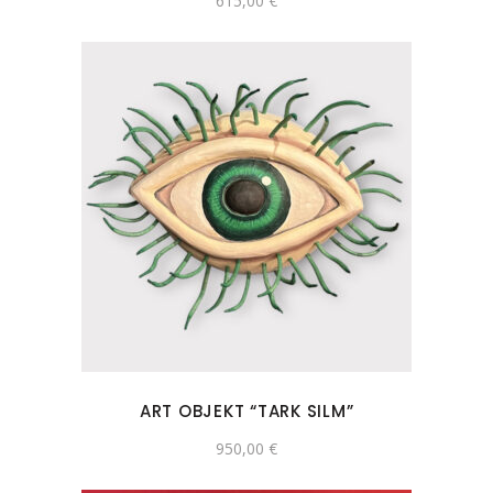
615,00
€
ART OBJEKT “TARK SILM”
950,00
€