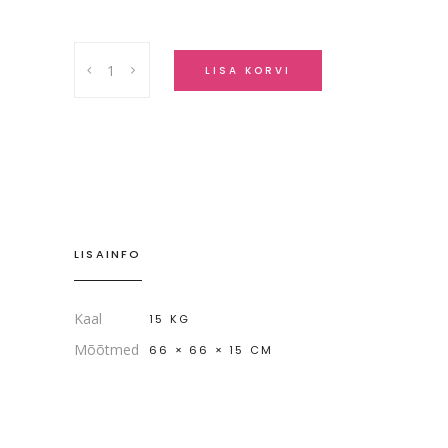
Peegel
LISA KORVI
"Oranz
aeg"
quantity
LISAINFO
Kaal
15 KG
Mõõtmed
66 × 66 × 15 CM